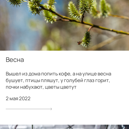
Весна
Вышел из дома попить кофе, а на улице весна
бушует, птицы пляшут, у голубей глаз горит,
почки набухают, цветы цветут
2 мая 2022