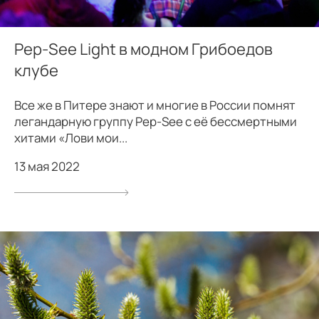
Pep-See Light в модном Грибоедов
клубе
Все же в Питере знают и многие в России помнят
легандарную группу Pep-See с её бессмертными
хитами «Лови мои...
13 мая 2022