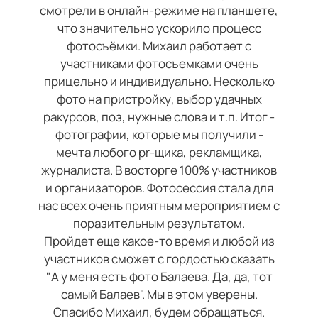
смотрели в онлайн-режиме на планшете,
что значительно ускорило процесс
фотосъёмки. Михаил работает с
участниками фотосъемками очень
прицельно и индивидуально. Несколько
фото на пристройку, выбор удачных
ракурсов, поз, нужные слова и т.п. Итог -
фотографии, которые мы получили -
мечта любого pr-щика, рекламщика,
журналиста. В восторге 100% участников
и организаторов. Фотосессия стала для
нас всех очень приятным мероприятием с
поразительным результатом.
Пройдет еще какое-то время и любой из
участников сможет с гордостью сказать
"А у меня есть фото Балаева. Да, да, тот
самый Балаев". Мы в этом уверены.
Спасибо Михаил, будем обращаться.